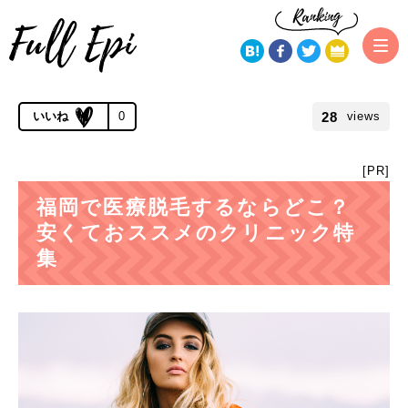
トップページ
地域から探す
福岡で医療脱毛するならどこ？安くて
おススメのクリニック特集
公開 2017.06.07 | 更新 2019.11.22
28
0
views
[PR]
福岡で医療脱毛するならどこ？
安くておススメのクリニック特
集