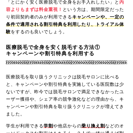
公式サイトから予約
「とにかく安く医療脱毛で全身をお手入れしたい」と
内
容よりもまずは料金重視！
という方は、期間限定だった
り初回契約者のみが利用できる
キャンペーンや、一定の
条件で適用される割引特典を利用したり、トライアル体
アリシアの料金口コミまとめ
験
をするのも良いでしょう。
医療脱毛で全身を安く脱毛する方法①
4位
キャンペーンや割引特典を利用する
トイトイトイクリニック
医療脱毛を取り扱うクリニックは脱毛サロンに比べる
と、キャンペーンや割引特典を実施している医院数は少
ないですが、昨今では脱毛サロンで満足できなかったユ
全身脱毛 5回
198,000円(税別)
ーザー獲得や、シェア率の競争激化などの理由から、キ
ャンペーンや割引特典を取り扱うクリニックが増えてき
月額
月々4,500円～
ました。
学生が利用できる
学割
や他店からの
乗り換え割
などのオ