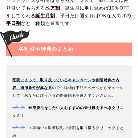
ーソドックスな割引はもちろん、２人で一緒に通えば割
ポイント
り引いてもらえる
ペア割
、誕生月に申し込めば10％OFF
をしてくれる
誕生月割
、平日だけ通えればOKな人向けの
平日割
など、種類も豊富です。
原宿駅徒歩0分
【初心者向け】
100円
でお試し医療脱毛も可
各割引や特典のまとめ
完全個室
の女性専用クリニック
医院によって、取り扱っているキャンペーンや割引特典の内
公式サイトから予約
容、適用条件が異なる
ので、詳細は下記のページからチェック
して、あなたにぴったりの医療脱毛を選んでくださいね。
医療脱毛をしたい人おすすめの乗り換えるべきクリニ
トイトイトイの料金口コミま
ック！
とめ
＜準備中＞医療脱毛で学割を取り扱うクリニックまと
め