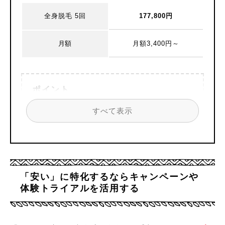
全身脱毛 5回
177,800円
月額
月額3,400円～
ポイント
すべて表示
カウンセリング時の
当日施術OK
キャンセル時の
ペナルティ無し
3年連続口コミが良いNO1
「安い」に特化するならキャンペーンや
体験トライアルを活用する