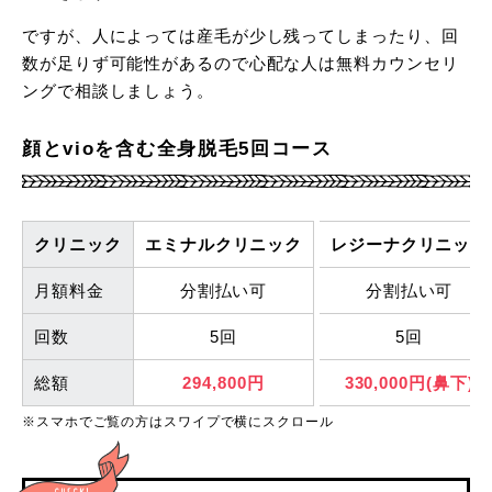
ですが、人によっては産毛が少し残ってしまったり、回
数が足りず可能性があるので心配な人は無料カウンセリ
ングで相談しましょう。
アリシアクリニック
顔とvioを含む全身脱毛5回コース
クリニック
エミナルクリニック
レジーナクリニック
全身脱毛
の通い放題プラン
月額料金
分割払い可
分割払い可
残りの回数分を返
回数
5回
5回
金
総額
294,800円
330,000円(鼻下)
通い放題／総額534,600円
※スマホでご覧の方はスワイプで横にスクロール