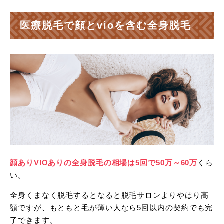
医療脱毛で顔とvioを含む全身脱毛
8回以上
クリニック
アリシアクリニック
湘南美容クリニ
月額料金
–
一括or医療ロー
顔ありVIOありの全身脱毛の相場は5回で50万～60万
くら
回数
脱毛し放題
6回
い。
総額
534,600円
389,884円
全身くまなく脱毛するとなると脱毛サロンよりやはり高
額ですが、もともと毛が薄い人なら5回以内の契約でも完
了できます。