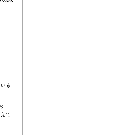
ている
お
考えて