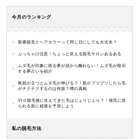
今月のランキング
医療脱毛とヘアカラーって同じ日にしても大丈夫？
ぶっちゃけ注意！ちょっと笑える脱毛サロンあるある
ムダ毛が印象に残る夢が頭から離れない！ムダ毛が暗示
する夢占いを紹介
鳥肌が立つとムダ毛が伸びる？！肌がプツプツしたら毛
がチクチクするのは何故？噂の真相
VIＯ脱毛後に生えてきた毛はじょりじょり？！彼氏に見
られる前に経過を予習しよう
私の脱毛方法