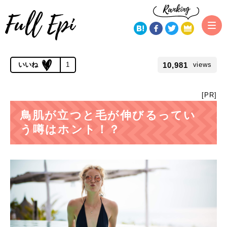
トップページ
ムダ毛コラム・都市伝説検証
鳥肌が立つとムダ毛が
伸びる？！肌がプツプツしたら毛がチクチクするのは何故？噂の真相
公開 2019.02.08 | 更新 2020.01.23
10,981
1
views
[PR]
鳥肌が立つと毛が伸びるってい
う噂はホント！？