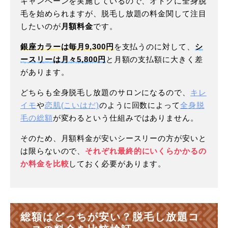
キャンペーンを実施しているので、オトクに全身脱
毛を始められますが、脱毛し放題の料金関して注目
したいのが
月額料金
です。
銀座カラーは毎月9,300円
を支払うのに対して、
シ
ースリーは月々5,800円
と月額の支払額に大きく差
があります。
どちらも全身脱毛し放題のサロンになるので、
キレ
イモ
や
恋肌(こいはだ)
のように回数によって
全身脱
毛の総額
が変わるという仕組みではありません。
そのため、月額料金が安いシースリーの方が安いと
は限らないので、
それぞれ最終的にいくらかかるの
か料金を比較
しておく必要があります。
総額はどっちが安い？脱毛し放題コ