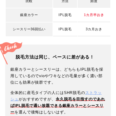
比較
方法
頻度
銀座カラー
IPL脱毛
1カ月半おき
シースリー36回払い
IPL脱毛
3カ月おき
脱毛方法は同じ、ペースに差がある！
銀座カラーとシースリーは、どちらもIPL脱毛を採
用しているのでvioやワキなどの毛量が多く濃い部
位にも効果が抜群です。
全体的に産毛タイプの人にはSHR脱毛の
ストラッ
シュ
がおすすめですが、
永久脱毛を目指すのであれ
ばIPL脱毛で通い放題できる銀座カラーとシースリ
ー
を選んで後悔はしないはず。