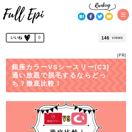
トップページ
比較コンテンツ
銀座カラーVSシースリー(C3)脱毛通
い放題はどちらがおすすめか徹底比較！
公開 2019.03.14 | 更新 2019.12.10
146
0
views
[PR]
銀座カラーVSシースリー(C3)
通い放題で脱毛するならどっ
ち？徹底比較！