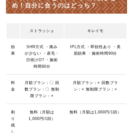
め！自分に合うのはどっち？
ストラッシュ
キレイモ
効
SHR方式 ・痛み
IPL方式 ・即効性あり ・美
果
が少ない ・産毛・
肌効果 ・施術時間90分
日焼けO? ・施術
時間60分
料
月額プラン：〇 回
月額プラン：× 回数プラ
金
数プラン：〇 無制
ン：× 無制限プラン：×
限プラン：×
剃
無料（月額は
無料（月額は1,000円/1回）
り
1,000円/1回）
残
し