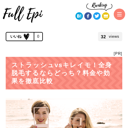
トップページ
比較コンテンツ
ストラッシュvsキレイモ！全身脱毛
するならどっち？料金や効果を徹底比較
公開 2019.08.16 | 更新 2021.03.15
32
0
views
[PR]
ストラッシュvsキレイモ！全身
脱毛するならどっち？料金や効
果を徹底比較