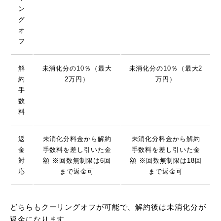
ン
グ
オ
フ
解
未消化分の10％（最大
未消化分の10％（最大2
約
2万円）
万円）
手
数
料
返
未消化分料金から解約
未消化分料金から解約
金
手数料を差し引いた金
手数料を差し引いた金
対
額 ※回数無制限は6回
額 ※回数無制限は18回
応
まで返金可
まで返金可
どちらもクーリングオフが可能で、解約後は未消化分が
返金になります。