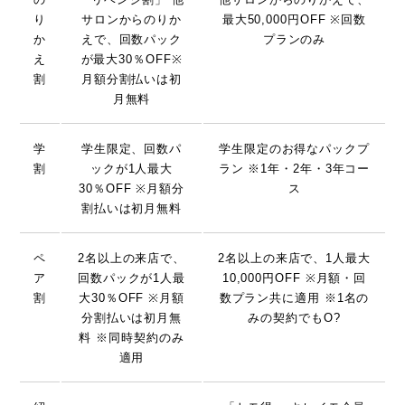
り
サロンからのりか
最大50,000円OFF ※回数
か
えで、回数パック
プランのみ
え
が最大30％OFF※
割
月額分割払いは初
月無料
学
学生限定、回数パ
学生限定のお得なパックプ
割
ックが1人最大
ラン ※1年・2年・3年コー
30％OFF ※月額分
ス
割払いは初月無料
ペ
2名以上の来店で、
2名以上の来店で、1人最大
ア
回数パックが1人最
10,000円OFF ※月額・回
割
大30％OFF ※月額
数プラン共に適用 ※1名の
分割払いは初月無
みの契約でもO?
料 ※同時契約のみ
適用