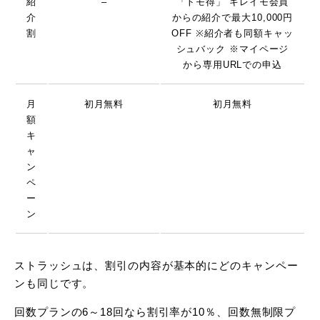
紹
–
「トモ得」 キレイモ会員
介
からの紹介で最大10,000円
割
OFF ※紹介者も同額キャッ
シュバック ※マイページ
から専用URLでの申込
月
初月無料
初月無料
額
キ
ャ
ン
ペ
ー
ン
ストラッシュは、割引の内容が基本的にどのキャンペー
ンも同じです。
回数プランの6～18回なら割引率が10％、回数無制限プ