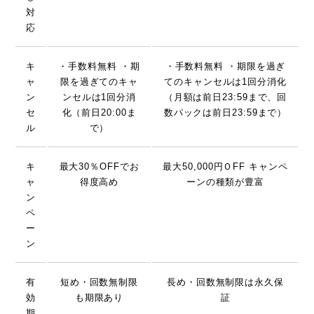
対
応
キ
・手数料無料 ・期
・手数料無料 ・期限を過ぎ
ャ
限を過ぎてのキャ
てのキャンセルは1回分消化
ン
ンセルは1回分消
（月額は前日23:59まで、回
セ
化（前日20:00ま
数パックは前日23:59まで）
ル
で）
キ
最大30％OFFでお
最大50,000円ＯFF キャンペ
ャ
得度高め
ーンの種類が豊富
ン
ペ
ー
ン
有
短め・回数無制限
長め・回数無制限は永久保
効
も期限あり
証
期