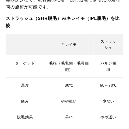
間の施術が可能です。
ストラッシュ（SHR脱毛）vsキレイモ（IPL脱毛）を比
較
ストラッ
キレイモ
シュ
ターゲット
毛根（毛乳頭・毛母細
バルジ領
胞）
域
温度
80℃
60～70℃
痛み
やや強い
少ない
脱毛効果
早い
やや遅い