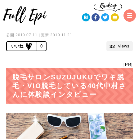
トップページ
脱毛サロン・クリニック体験者インタビュー
脱毛サ
ロンSUZUJUKUでワキ脱毛・VIO脱毛中の40代中村さんに体験談をインタ
ビュー
公開 2019.07.11 | 更新 2019.11.21
32
0
views
[PR]
脱毛サロンSUZUJUKUでワキ脱
毛・VIO脱毛している40代中村さ
んに体験談インタビュー