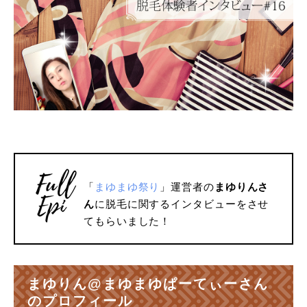
「
まゆまゆ祭り
」運営者の
まゆりんさ
ん
に脱毛に関するインタビューをさせ
てもらいました！
まゆりん@まゆまゆぱーてぃーさん
のプロフィール