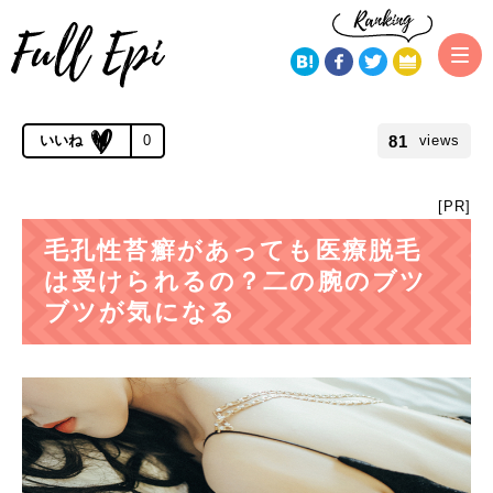
トップページ
カラダの悩み
毛孔性苔癬があっても医療脱毛は受け
られる？二の腕のブツブツが気になる
公開 2019.07.26 | 更新 2019.11.21
81
0
views
[PR]
毛孔性苔癬があっても医療脱毛
は受けられるの？二の腕のブツ
ブツが気になる