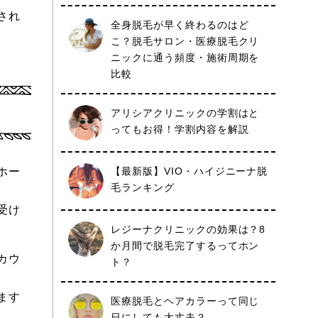
され
全身脱毛が早く終わるのはど
こ？脱毛サロン・医療脱毛クリ
ニックに通う頻度・施術周期を
比較
アリシアクリニックの学割はと
ってもお得！学割内容を解説
ホー
【最新版】VIO・ハイジニーナ脱
毛ランキング
受け
レジーナクリニックの効果は？8
か月間で脱毛完了するってホン
カウ
ト？
ます
医療脱毛とヘアカラーって同じ
日にしても大丈夫？