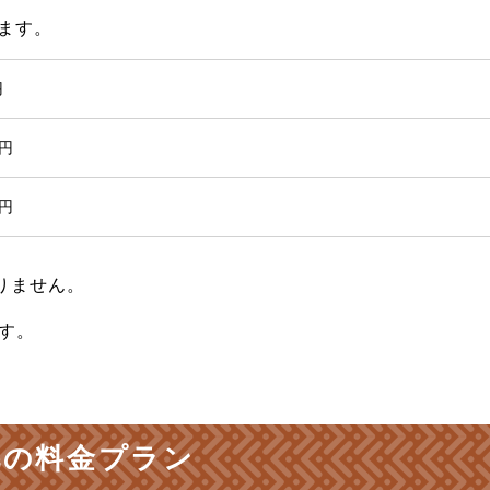
ます。
円
0円
0円
りません。
す。
。
毛の料金プラン