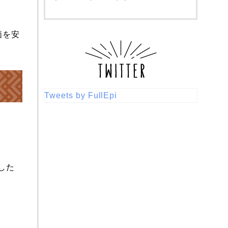
価を安
Tweets by FullEpi
した