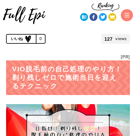
トップページ
VIO脱毛（ハイジニーナ）
VIO脱毛前の自己処理のや
り方！剃り残しゼロで施術当日を迎えるテクニック
公開 2020.01.31 | 更新 2020.02.21
127
0
views
[PR]
VIO脱毛前の自己処理のやり方！
剃り残しゼロで施術当日を迎え
るテクニック