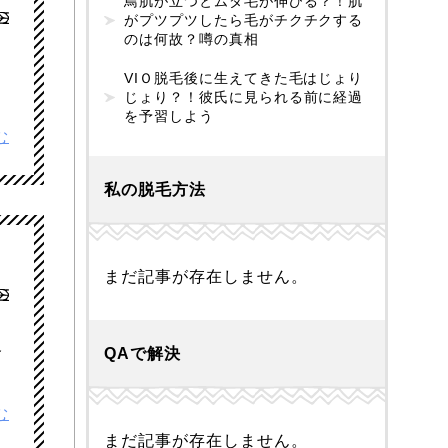
鳥肌が立つとムダ毛が伸びる？！肌
がプツプツしたら毛がチクチクする
のは何故？噂の真相
ト
VIＯ脱毛後に生えてきた毛はじょり
じょり？！彼氏に見られる前に経過
を予習しよう
む
私の脱毛方法
まだ記事が存在しません。
反
QAで解決
む
まだ記事が存在しません。