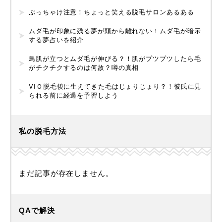
ぶっちゃけ注意！ちょっと笑える脱毛サロンあるある
ムダ毛が印象に残る夢が頭から離れない！ムダ毛が暗示
する夢占いを紹介
鳥肌が立つとムダ毛が伸びる？！肌がプツプツしたら毛
がチクチクするのは何故？噂の真相
VIＯ脱毛後に生えてきた毛はじょりじょり？！彼氏に見
られる前に経過を予習しよう
私の脱毛方法
まだ記事が存在しません。
QAで解決